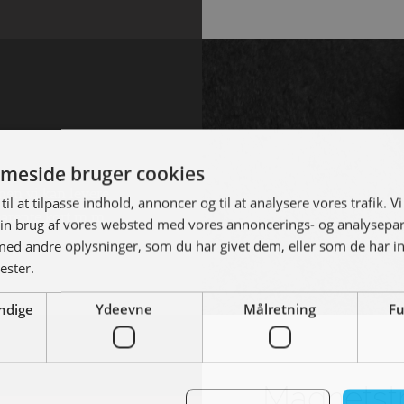
meside bruger cookies
 men vi kan levere
til at tilpasse indhold, annoncer og til at analysere vores trafik. V
parente kort m.m.
in brug af vores websted med vores annoncerings- og analysepa
d andre oplysninger, som du har givet dem, eller som de har in
ester.
ndige
Ydeevne
Målretning
Fu
Magnetst