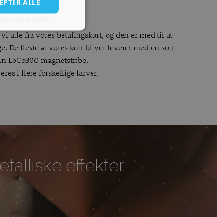
EPTER ALLE
at være sort
i alle fra vores betalingskort, og den er med til at
e. De fleste af vores kort bliver leveret med en sort
run LoCo300 magnetstribe.
es i flere forskellige farver.
talliske effekter