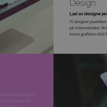
Design
Lad os designe je
Vi designer plastikkort
på virksomheden. Hvis
house grafikere altid f
mobilløsning, åbner I
ve jeres kunder en
do direkte på