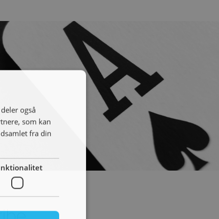
i deler også
rtnere, som kan
dsamlet fra din
nktionalitet
ribe