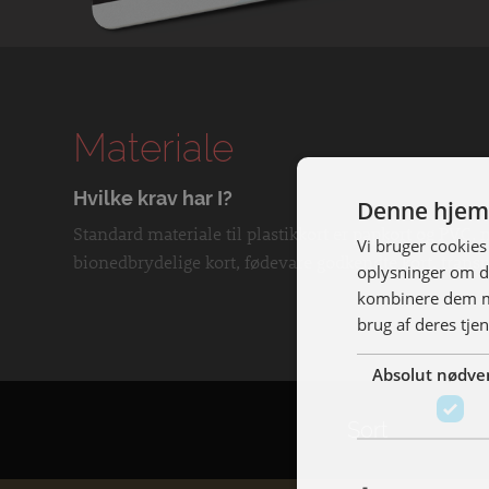
Materiale
Hvilke krav har I?
Denne hjem
Standard materiale til plastikkort er papkort og PVC,
Vi bruger cookies 
bionedbrydelige kort, fødevare godkendte kort, trans
oplysninger om d
kombinere dem me
brug af deres tjen
Absolut nødve
Sort