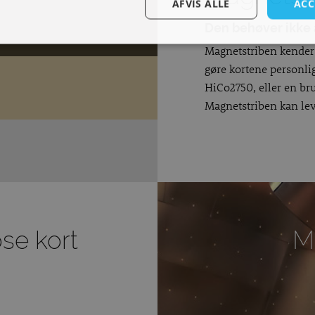
AFVIS ALLE
ACC
Den behøver ikke 
Magnetstriben kender v
gøre kortene personlig
HiCo2750, eller en b
Magnetstriben kan lever
se kort
Me