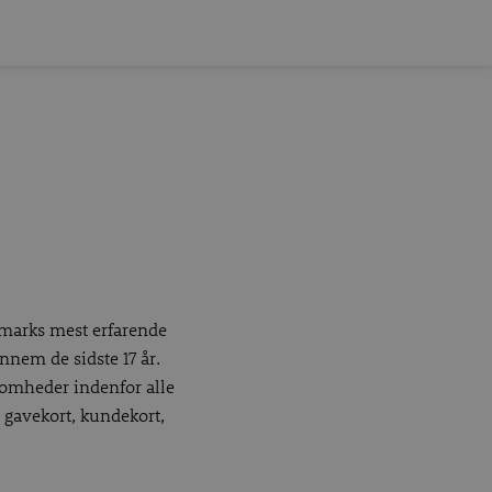
anmarks mest erfarende
ennem de sidste 17 år.
somheder indenfor alle
l gavekort, kundekort,