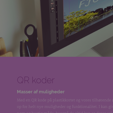
QR koder
Masser af muligheder
Med en QR kode på plastikkortet og vores tilhørende 
op for helt nye muligheder og funktionalitet. I kan gi
nem og hurtig måde, hvorpå de altid kan se deres sal