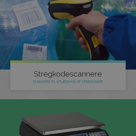
Stregkodescannere
SCANNERE TIL AFLÆSNING AF STREGKODER