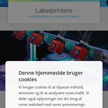
Labelprintere
ETIKETPRINTERE TIL UDSKRIFT AF LABELS
Denne hjemmeside bruger
cookies
Vi bruger cookies til at tilpasse indhold,
annoncer og til at analysere vores trafik. Vi
Vision inspektion
deler også oplysninger om din brug af
UDSTYR TIL KONTROL AF PRODUKTER OG STREGKODER
vores websted med vores annoncerings-