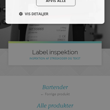
AFVIS ALLE
VIS DETALJER
Label inspektion
INSPEKTION AF STREGKODER OG TEKST
Bartender
← Forrige produkt
Alle produkter